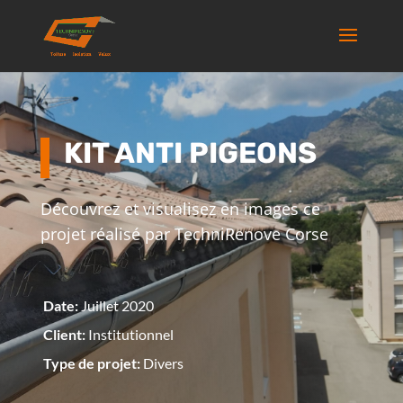
KIT ANTI PIGEONS
Découvrez et visualisez en images ce
projet réalisé par TechniRenove Corse
Date:
Juillet 2020
Client:
Institutionnel
Type de projet:
Divers