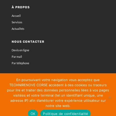
À PROPOS
Accueil
Services
Actualités
NOUS CONTACTER
Devis en ligne
Par mail
Par téléphone
POLITIQUE DE CONFIDENTIALITÉ
En poursuivant votre navigation vous acceptez que
Mentions légales
TECHNIRENOVE CORSE accèdent à des cookies ou traceurs
pour lire et traiter des données personnelles liées à vos pages
Cookies
visitées et votre terminal (tel un identifiant unique, une
Sitemap
adresse IP) afin d’améliorer votre expérience utilisateur sur
notre site web.
OK
Politique de confidentialité